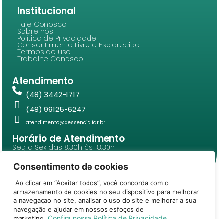
Institucional
Fale Conosco
Sobre nós
Política de Privacidade
Consentimento Livre e Esclarecido
Termos de uso
Trabalhe Conosco
Atendimento
(48) 3442-1717
(48) 99125-6247
atendimento@aessencia.far.br
Horário de Atendimento
Seg a Sex das 8:30h às 18:30h
Sab das 8:30h às 12:00h
Consentimento de cookies
Ao clicar em “Aceitar todos”, você concorda com o
armazenamento de cookies no seu dispositivo para melhorar
©2026 A ESSENCIA LTDA – Todos Direitos Reservados | Travessa
a navegaçao no site, analisar o uso do site e melhorar a sua
Engenheiro Boa Nova, 25 CEP: 88801-260 | CNPJ: 05.385.766/0001-
navegação e ajudar em nossos esfoços de
55
Confira nossa Política de Privacidade
marketing.